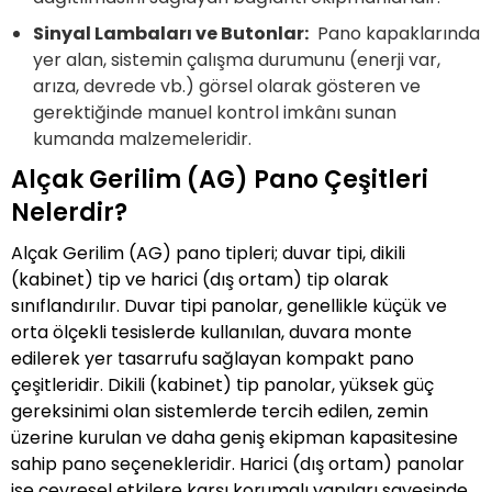
Sinyal Lambaları ve Butonlar:
Pano kapaklarında
yer alan, sistemin çalışma durumunu (enerji var,
arıza, devrede vb.) görsel olarak gösteren ve
gerektiğinde manuel kontrol imkânı sunan
kumanda malzemeleridir.
Alçak Gerilim (AG) Pano Çeşitleri
Nelerdir?
Alçak Gerilim (AG) pano tipleri; duvar tipi, dikili
(kabinet) tip ve harici (dış ortam) tip olarak
sınıflandırılır. Duvar tipi panolar, genellikle küçük ve
orta ölçekli tesislerde kullanılan, duvara monte
edilerek yer tasarrufu sağlayan kompakt pano
çeşitleridir. Dikili (kabinet) tip panolar, yüksek güç
gereksinimi olan sistemlerde tercih edilen, zemin
üzerine kurulan ve daha geniş ekipman kapasitesine
sahip pano seçenekleridir. Harici (dış ortam) panolar
ise çevresel etkilere karşı korumalı yapıları sayesinde