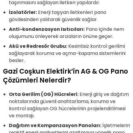
taşınmasını sağlayan iletken yapılardır.
İzolatörler:
Enerji taşıyan iletkenleri pano
gövdesinden yalıtarak güvenlik sağlar.
Anti-kondenzasyon Isıtıcıları:
Pano içinde nem
oluşumunu önleyerek arızaların önüne geçer.
Akü ve Redresör Grubu:
Kesintisiz kontrol gerilimi
sağlayarak koruma ve açma-kapama sistemlerini
besler.
Gazi Coşkun Elektirk’in AG & OG Pano
Çözümleri Nelerdir?
Orta Gerilim (OG) Hücreleri:
Enerji giriş ve dağıtım
noktalarında güvenli anahtarlama, koruma ve
kontrol sağlayan OG hücrelerinin projelendirilmesi
ve montajı.
Dağıtım ve Kompanzasyon Panoları:
İşletmelerin
reaktif enerji maliyetlerini azaltmaya yönelik pano